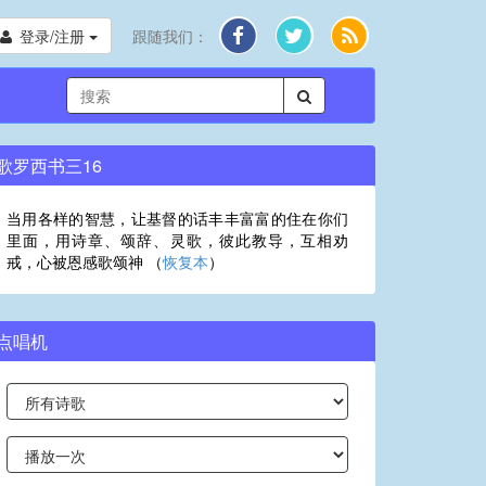
登录/注册
跟随我们：
歌罗西书三16
当用各样的智慧，让基督的话丰丰富富的住在你们
里面，用诗章、颂辞、灵歌，彼此教导，互相劝
戒，心被恩感歌颂神 （
恢复本
）
点唱机