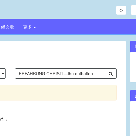
经文歌
更多
条件。