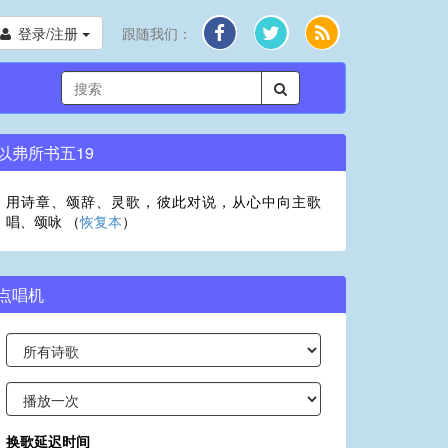
登录/注册
跟随我们：
以弗所书五19
用诗章、颂辞、灵歌，彼此对说，从心中向主歌
唱、颂咏 （
恢复本
）
点唱机
换歌延迟时间