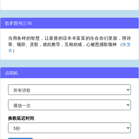
歌罗西书三16
当用各样的智慧，让基督的话丰丰富富的住在你们里面，用诗
章、颂辞、灵歌，彼此教导，互相劝戒，心被恩感歌颂神 （
恢复
本
）
点唱机
换歌延迟时间