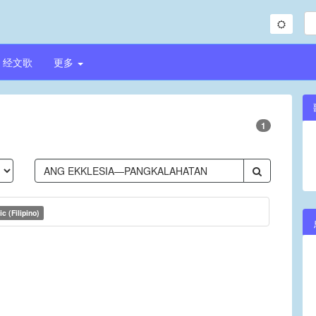
经文歌
更多
1
c (Filipino)