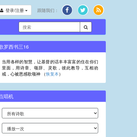
登录/注册
跟随我们：
歌罗西书三16
当用各样的智慧，让基督的话丰丰富富的住在你们
里面，用诗章、颂辞、灵歌，彼此教导，互相劝
戒，心被恩感歌颂神 （
恢复本
）
点唱机