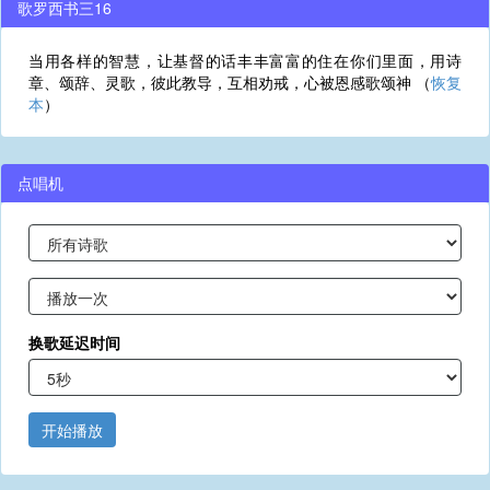
歌罗西书三16
当用各样的智慧，让基督的话丰丰富富的住在你们里面，用诗
章、颂辞、灵歌，彼此教导，互相劝戒，心被恩感歌颂神 （
恢复
本
）
点唱机
换歌延迟时间
开始播放