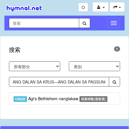
切
换
导
航
搜索
1
Agi's Bethlehem nanglakaw
CB628
经典诗歌(宿务语)