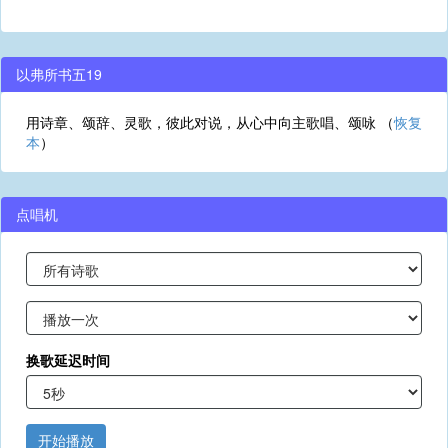
以弗所书五19
用诗章、颂辞、灵歌，彼此对说，从心中向主歌唱、颂咏 （
恢复
本
）
点唱机
换歌延迟时间
开始播放