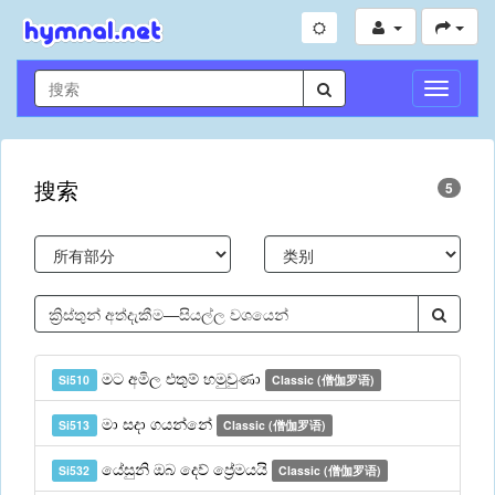
切
换
导
航
搜索
5
මට අමිල එතුම් හමුවුණා
Si510
Classic (僧伽罗语)
මා සදා ගයන්නේ
Si513
Classic (僧伽罗语)
යේසුනි ඔබ දෙව් ප්‍රේමයයි
Si532
Classic (僧伽罗语)