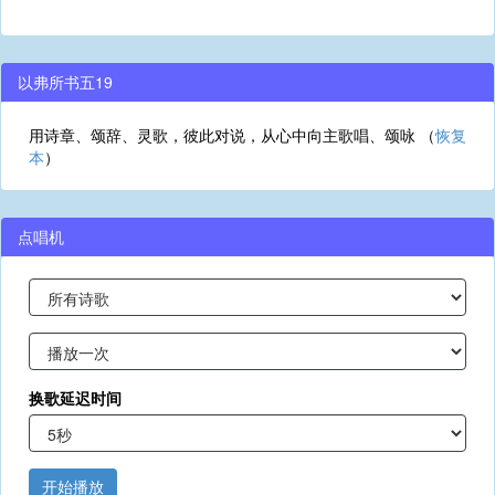
以弗所书五19
用诗章、颂辞、灵歌，彼此对说，从心中向主歌唱、颂咏 （
恢复
本
）
点唱机
换歌延迟时间
开始播放