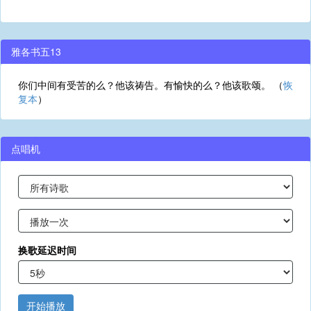
雅各书五13
你们中间有受苦的么？他该祷告。有愉快的么？他该歌颂。 （
恢
复本
）
点唱机
换歌延迟时间
开始播放