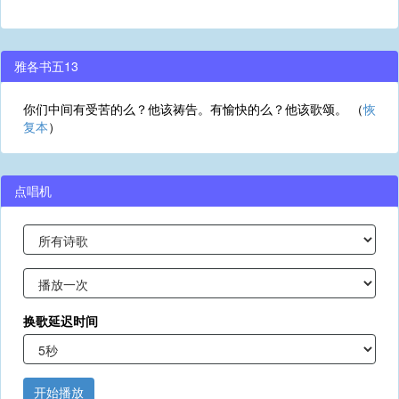
雅各书五13
你们中间有受苦的么？他该祷告。有愉快的么？他该歌颂。 （
恢
复本
）
点唱机
换歌延迟时间
开始播放