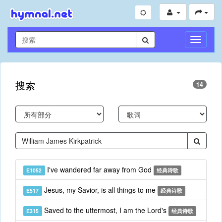
切
换
导
航
搜索
14
I've wandered far away from God
E1052
经典诗歌
Jesus, my Savior, is all things to me
E517
经典诗歌
Saved to the uttermost, I am the Lord's
E315
经典诗歌