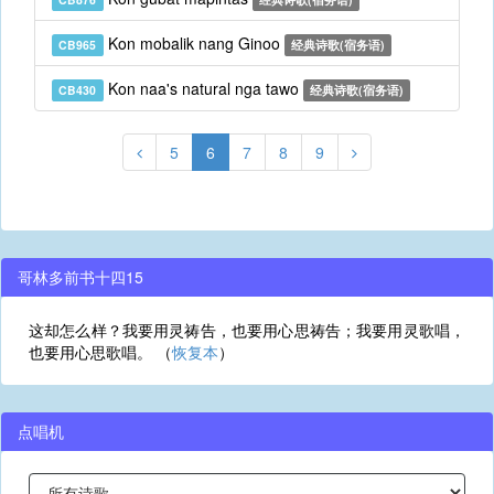
Kon mobalik nang Ginoo
CB965
经典诗歌(宿务语)
Kon naa's natural nga tawo
CB430
经典诗歌(宿务语)
5
6
7
8
9
哥林多前书十四15
这却怎么样？我要用灵祷告，也要用心思祷告；我要用灵歌唱，
也要用心思歌唱。 （
恢复本
）
点唱机