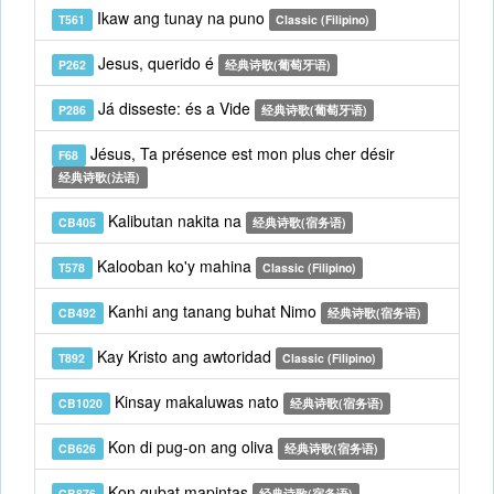
Ikaw ang tunay na puno
T561
Classic (Filipino)
Jesus, querido é
P262
经典诗歌(葡萄牙语)
Já disseste: és a Vide
P286
经典诗歌(葡萄牙语)
Jésus, Ta présence est mon plus cher désir
F68
经典诗歌(法语)
Kalibutan nakita na
CB405
经典诗歌(宿务语)
Kalooban ko'y mahina
T578
Classic (Filipino)
Kanhi ang tanang buhat Nimo
CB492
经典诗歌(宿务语)
Kay Kristo ang awtoridad
T892
Classic (Filipino)
Kinsay makaluwas nato
CB1020
经典诗歌(宿务语)
Kon di pug-on ang oliva
CB626
经典诗歌(宿务语)
Kon gubat mapintas
CB876
经典诗歌(宿务语)