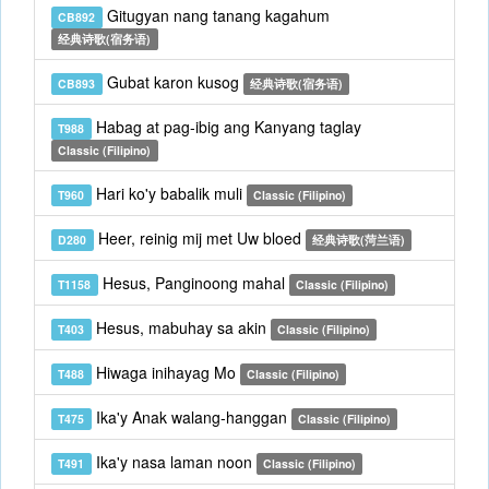
Gitugyan nang tanang kagahum
CB892
经典诗歌(宿务语)
Gubat karon kusog
CB893
经典诗歌(宿务语)
Habag at pag-ibig ang Kanyang taglay
T988
Classic (Filipino)
Hari ko'y babalik muli
T960
Classic (Filipino)
Heer, reinig mij met Uw bloed
D280
经典诗歌(菏兰语)
Hesus, Panginoong mahal
T1158
Classic (Filipino)
Hesus, mabuhay sa akin
T403
Classic (Filipino)
Hiwaga inihayag Mo
T488
Classic (Filipino)
Ika'y Anak walang-hanggan
T475
Classic (Filipino)
Ika'y nasa laman noon
T491
Classic (Filipino)