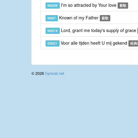
I'm so attracted by Your love
NS299
新歌
Known of my Father
NS47
新歌
Lord, grant me today's supply of grace
NS214
Voor alle tijden heeft U mij gekend
D6021
经典
© 2026
hymnal.net