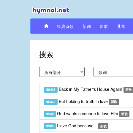
经典诗歌
新调
新歌
儿童
搜索
Back in My Father's House Again!
NS435
新歌
But holding to truth in love
NS339
新歌
God wants someone to love Him
NS48
新歌
I love God because...
NS65
新歌