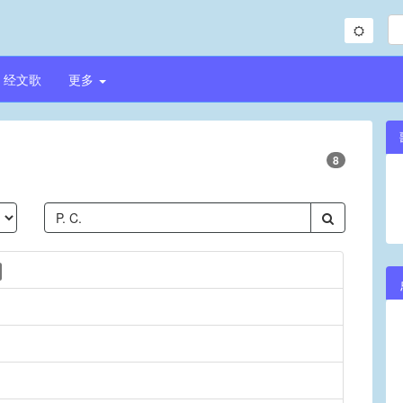
经文歌
更多
8