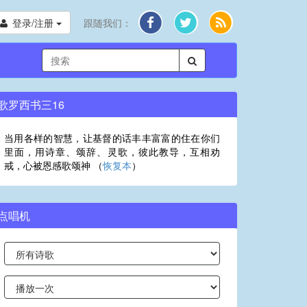
登录/注册
跟随我们：
歌罗西书三16
当用各样的智慧，让基督的话丰丰富富的住在你们
里面，用诗章、颂辞、灵歌，彼此教导，互相劝
戒，心被恩感歌颂神 （
恢复本
）
点唱机