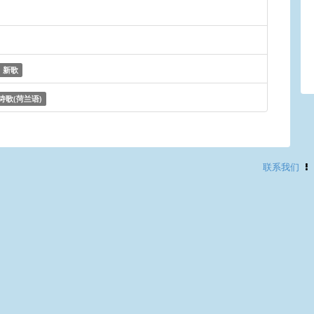
新歌
诗歌(菏兰语)
联系我们