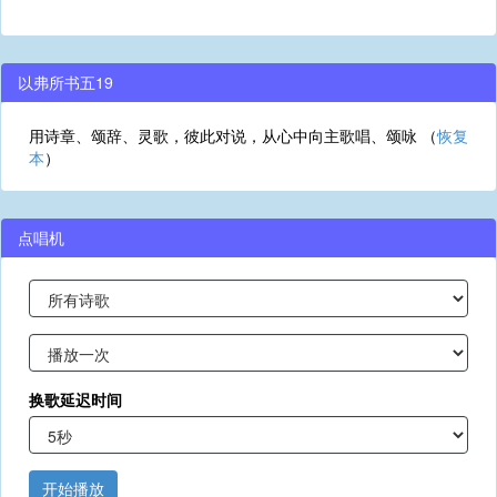
以弗所书五19
用诗章、颂辞、灵歌，彼此对说，从心中向主歌唱、颂咏 （
恢复
本
）
点唱机
换歌延迟时间
开始播放