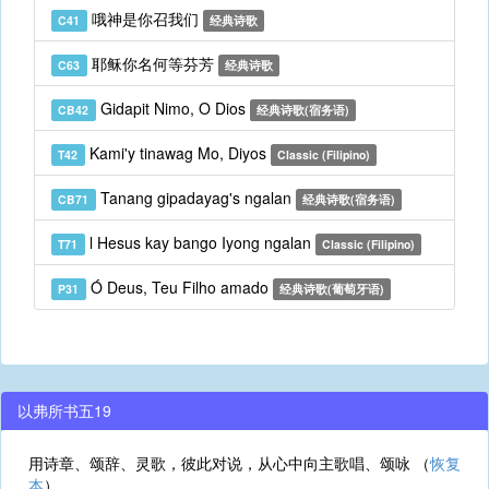
哦神是你召我们
C41
经典诗歌
耶稣你名何等芬芳
C63
经典诗歌
Gidapit Nimo, O Dios
CB42
经典诗歌(宿务语)
Kami'y tinawag Mo, Diyos
T42
Classic (Filipino)
Tanang gipadayag's ngalan
CB71
经典诗歌(宿务语)
l Hesus kay bango Iyong ngalan
T71
Classic (Filipino)
Ó Deus, Teu Filho amado
P31
经典诗歌(葡萄牙语)
以弗所书五19
用诗章、颂辞、灵歌，彼此对说，从心中向主歌唱、颂咏 （
恢复
本
）