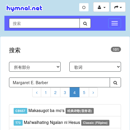
切
换
导
航
搜索
101
1
2
3
4
5
Makasugot ba mo's
CB657
经典诗歌(宿务语)
Mal'walhating Ngalan ni Hesus
T73
Classic (Filipino)