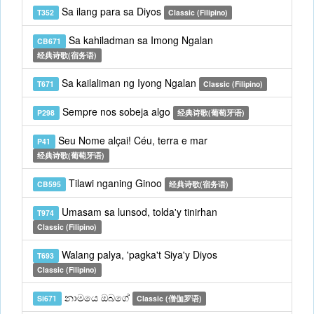
Sa ilang para sa Diyos
T352
Classic (Filipino)
Sa kahiladman sa Imong Ngalan
CB671
经典诗歌(宿务语)
Sa kailaliman ng Iyong Ngalan
T671
Classic (Filipino)
Sempre nos sobeja algo
P298
经典诗歌(葡萄牙语)
Seu Nome alçai! Céu, terra e mar
P41
经典诗歌(葡萄牙语)
Tilawi nganing Ginoo
CB595
经典诗歌(宿务语)
Umasam sa lunsod, tolda'y tinirhan
T974
Classic (Filipino)
Walang palya, 'pagka't Siya'y Diyos
T693
Classic (Filipino)
නාමයෙ ඔබගේ
Si671
Classic (僧伽罗语)