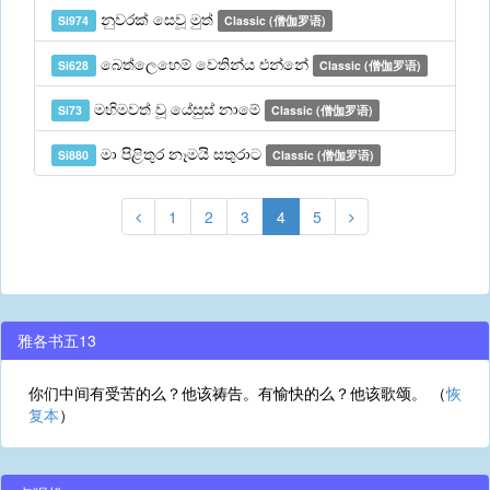
නුවරක් සෙවූ මුත්
Si974
Classic (僧伽罗语)
බෙත්ලෙහෙම් වෙතින්ය එන්නේ
Si628
Classic (僧伽罗语)
මහිමවත් වූ යේසුස් නාමේ
Si73
Classic (僧伽罗语)
මා පිළිතුර නෑමයි සතුරාට
Si880
Classic (僧伽罗语)
1
2
3
4
5
雅各书五13
你们中间有受苦的么？他该祷告。有愉快的么？他该歌颂。 （
恢
复本
）