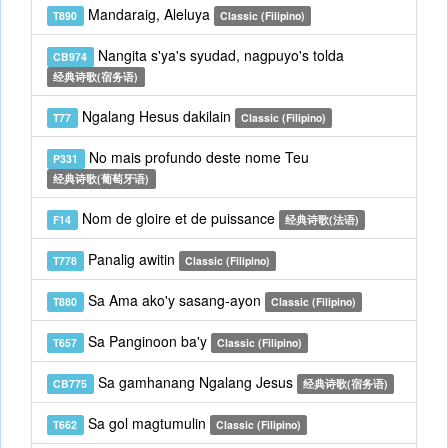
Mandaraig, Aleluya
T890
Classic (Filipino)
Nangita s'ya's syudad, nagpuyo's tolda
CB974
经典诗歌(宿务语)
Ngalang Hesus dakilain
T77
Classic (Filipino)
No mais profundo deste nome Teu
P331
经典诗歌(葡萄牙语)
Nom de gloire et de puissance
F14
经典诗歌(法语)
Panalig awitin
T778
Classic (Filipino)
Sa Ama ako'y sasang-ayon
T880
Classic (Filipino)
Sa Panginoon ba'y
T657
Classic (Filipino)
Sa gamhanang Ngalang Jesus
CB775
经典诗歌(宿务语)
Sa gol magtumulin
T662
Classic (Filipino)