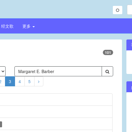
经文歌
更多
101
2
3
4
5
)