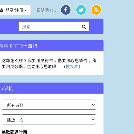
登录/注册
跟随我们：
哥林多前书十四15
这却怎么样？我要用灵祷告，也要用心思祷告；我
要用灵歌唱，也要用心思歌唱。 （
恢复本
）
点唱机
换歌延迟时间