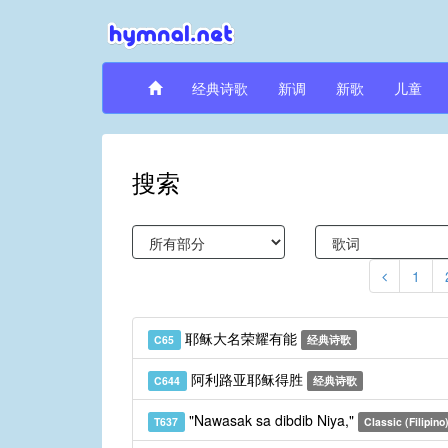
经典诗歌
新调
新歌
儿童
搜索
1
耶稣大名荣耀有能
C65
经典诗歌
阿利路亚耶稣得胜
C644
经典诗歌
"Nawasak sa dibdib Niya,"
T637
Classic (Filipino