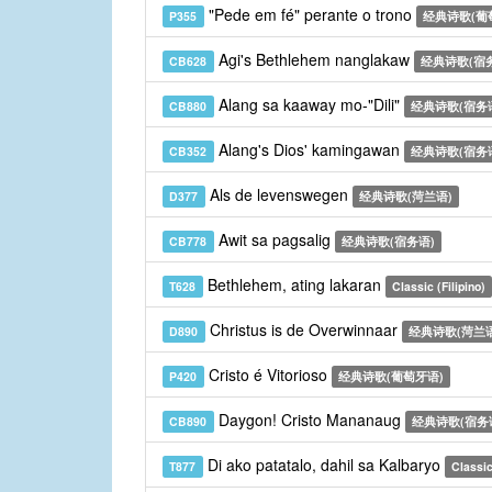
"Pede em fé" perante o trono
P355
经典诗歌(葡
Agi's Bethlehem nanglakaw
CB628
经典诗歌(宿
Alang sa kaaway mo-"Dili"
CB880
经典诗歌(宿务
Alang's Dios' kamingawan
CB352
经典诗歌(宿务
Als de levenswegen
D377
经典诗歌(菏兰语)
Awit sa pagsalig
CB778
经典诗歌(宿务语)
Bethlehem, ating lakaran
T628
Classic (Filipino)
Christus is de Overwinnaar
D890
经典诗歌(菏兰语
Cristo é Vitorioso
P420
经典诗歌(葡萄牙语)
Daygon! Cristo Mananaug
CB890
经典诗歌(宿务
Di ako patatalo, dahil sa Kalbaryo
T877
Classic