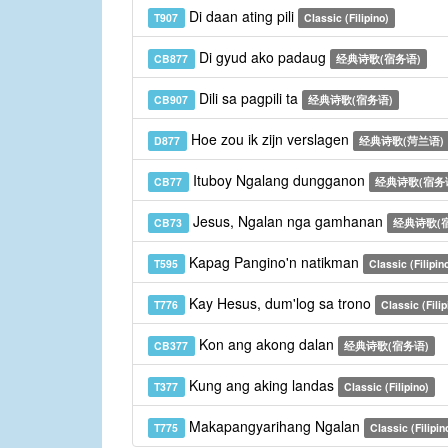
Di daan ating pili
T907
Classic (Filipino)
Di gyud ako padaug
CB877
经典诗歌(宿务语)
Dili sa pagpili ta
CB907
经典诗歌(宿务语)
Hoe zou ik zijn verslagen
D877
经典诗歌(菏兰语)
Ituboy Ngalang dungganon
CB77
经典诗歌(宿务
Jesus, Ngalan nga gamhanan
CB73
经典诗歌(
Kapag Pangino'n natikman
T595
Classic (Filipin
Kay Hesus, dum'log sa trono
T776
Classic (Filip
Kon ang akong dalan
CB377
经典诗歌(宿务语)
Kung ang aking landas
T377
Classic (Filipino)
Makapangyarihang Ngalan
T775
Classic (Filipin