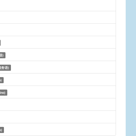
语)
宿务语)
o)
ino)
o)