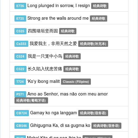
Long plunged in sorrow, I resign
E726
经典诗歌
Strong are the walls around me
E725
经典诗歌
四围墙垣坚而固
C525
经典诗歌
我爱我主，非用天然之爱
Cs333
经典诗歌(补充本)
我是一只笼中小鸟
C524
经典诗歌
长久陷入忧患苦痛
C522
经典诗歌
'Ko'y ibong maliit
T724
Classic (Filipino)
Amo ao Senhor, mas não com meu amor
P271
经典诗歌(葡萄牙语)
Gamay ko nga langgam
CB724
经典诗歌(宿务语)
Gihigugma Ka, di sa gugma ko
CB546
经典诗歌(宿务语)
Mahal Kita di ng pag-ibig ko