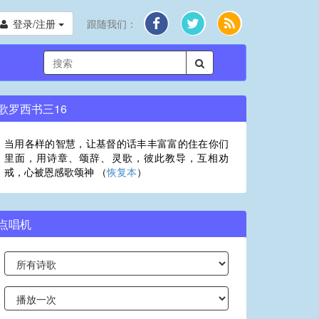
登录/注册
跟随我们：
歌罗西书三16
当用各样的智慧，让基督的话丰丰富富的住在你们
里面，用诗章、颂辞、灵歌，彼此教导，互相劝
戒，心被恩感歌颂神 （
恢复本
）
点唱机