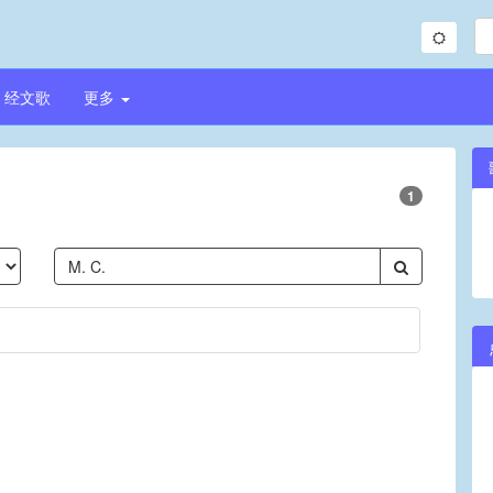
经文歌
更多
1