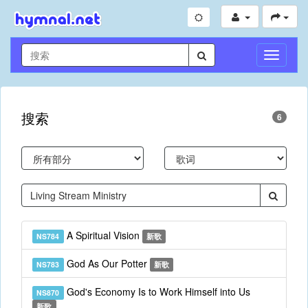
切
换
导
航
搜索
6
A Spiritual Vision
NS784
新歌
God As Our Potter
NS783
新歌
God's Economy Is to Work Himself into Us
NS870
新歌