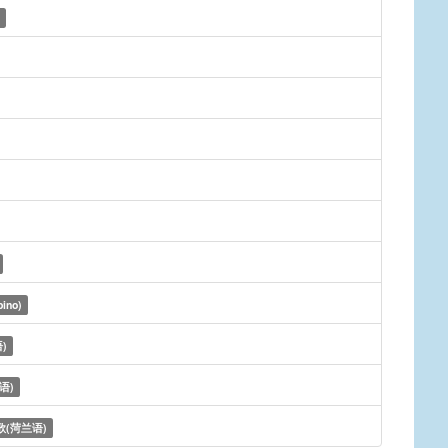
pino)
)
语)
(菏兰语)