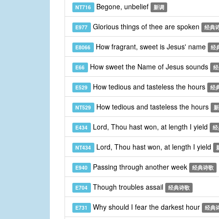
Begone, unbelief
NT716
新调
Glorious things of thee are spoken
E977
经典
How fragrant, sweet is Jesus' name
E8066
经
How sweet the Name of Jesus sounds
E66
经
How tedious and tasteless the hours
E529
经
How tedious and tasteless the hours
NT529
新
Lord, Thou hast won, at length I yield
E434
经
Lord, Thou hast won, at length I yield
NT434
Passing through another week
E940
经典诗歌
Though troubles assail
E704
经典诗歌
Why should I fear the darkest hour
E731
经典