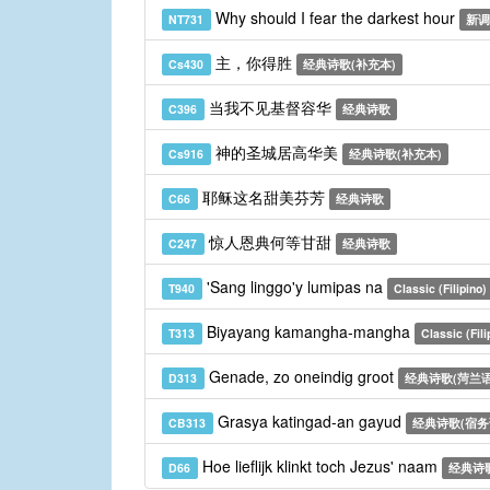
Why should I fear the darkest hour
NT731
新调
主，你得胜
Cs430
经典诗歌(补充本)
当我不见基督容华
C396
经典诗歌
神的圣城居高华美
Cs916
经典诗歌(补充本)
耶稣这名甜美芬芳
C66
经典诗歌
惊人恩典何等甘甜
C247
经典诗歌
'Sang linggo'y lumipas na
T940
Classic (Filipino)
Biyayang kamangha-mangha
T313
Classic (Fili
Genade, zo oneindig groot
D313
经典诗歌(菏兰语
Grasya katingad-an gayud
CB313
经典诗歌(宿务
Hoe lieflijk klinkt toch Jezus' naam
D66
经典诗歌