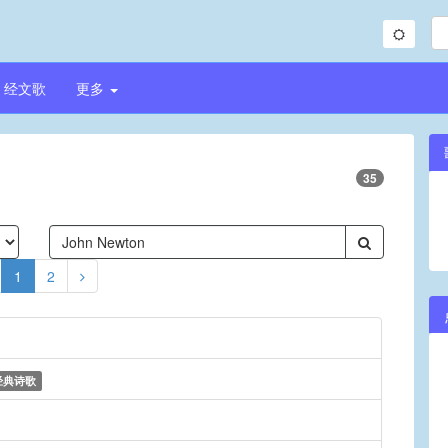
经文歌
更多
35
1
2
经典诗歌