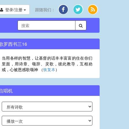
登录/注册
跟随我们：
歌罗西书三16
当用各样的智慧，让基督的话丰丰富富的住在你们
里面，用诗章、颂辞、灵歌，彼此教导，互相劝
戒，心被恩感歌颂神 （
恢复本
）
点唱机