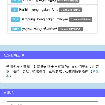
CB127
经典诗歌(宿务语)
Purihin Iyong ngalan, Ama
T47
Classic (Filipino)
Sampung libong tinig humihiyaw
T127
Classic (Filipino)
දසදහස් හඬවල් කියන්නේ
Si127
Classic (僧伽罗语)
歌罗西书三16
当用各样的智慧，让基督的话丰丰富富的住在你们里面，用诗
章、颂辞、灵歌，彼此教导，互相劝戒，心被恩感歌颂神 （
恢复
本
）
点唱机