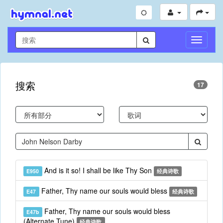
切
换
导
航
搜索
17
And is it so! I shall be like Thy Son
E950
经典诗歌
Father, Thy name our souls would bless
E47
经典诗歌
Father, Thy name our souls would bless
E47b
(Alternate Tune)
经典诗歌