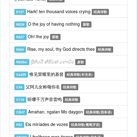
Hark! ten thousand voices crying
E127
经典诗歌
O the joy of having nothing
NS26
新歌
Oh! the joy
NS27
新歌
Rise, my soul, thy God directs thee
E664
经典诗歌
ප්‍රීතියයි කිසිවක් නොවීම
NS26si
新歌
惟见荣耀里的基督
Cs329
经典诗歌(补充本)
父阿儿女称颂你名
C44
经典诗歌
听哪千万声音雷鸣
C110
经典诗歌
Amahan, ngalan Mo daygon
CB47
经典诗歌(宿务语)
Eis miríades de vozes
P62
经典诗歌(葡萄牙语)
Libolibong mga tingog