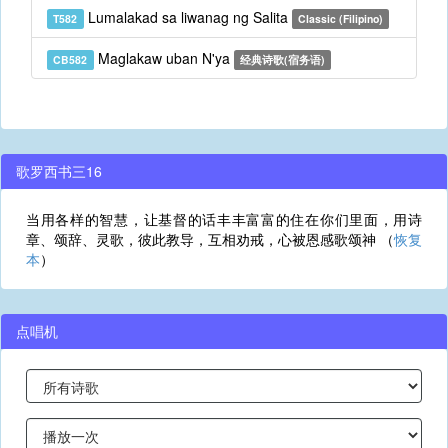
Lumalakad sa liwanag ng Salita
T582
Classic (Filipino)
Maglakaw uban N'ya
CB582
经典诗歌(宿务语)
歌罗西书三16
当用各样的智慧，让基督的话丰丰富富的住在你们里面，用诗
章、颂辞、灵歌，彼此教导，互相劝戒，心被恩感歌颂神 （
恢复
本
）
点唱机