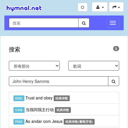
切
换
导
航
搜索
5
Trust and obey
E582
经典诗歌
当我同我主行动
C426
经典诗歌
Ao andar com Jesus
P293
经典诗歌(葡萄牙语)