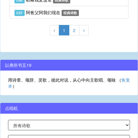
C60
经典诗歌
阿爸父阿我们现在
C37
经典诗歌
1
2
以弗所书五19
用诗章、颂辞、灵歌，彼此对说，从心中向主歌唱、颂咏 （
恢复
本
）
点唱机