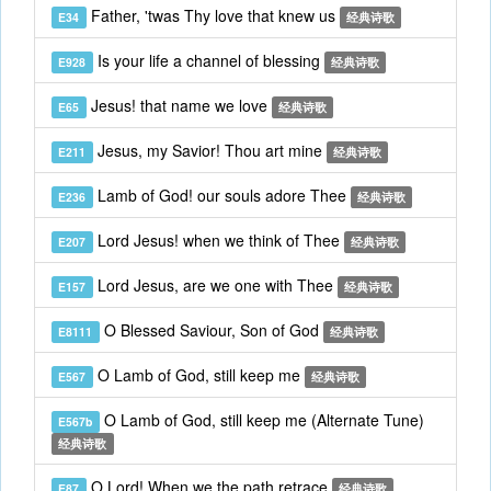
Father, 'twas Thy love that knew us
E34
经典诗歌
Is your life a channel of blessing
E928
经典诗歌
Jesus! that name we love
E65
经典诗歌
Jesus, my Savior! Thou art mine
E211
经典诗歌
Lamb of God! our souls adore Thee
E236
经典诗歌
Lord Jesus! when we think of Thee
E207
经典诗歌
Lord Jesus, are we one with Thee
E157
经典诗歌
O Blessed Saviour, Son of God
E8111
经典诗歌
O Lamb of God, still keep me
E567
经典诗歌
O Lamb of God, still keep me (Alternate Tune)
E567b
经典诗歌
O Lord! When we the path retrace
E87
经典诗歌