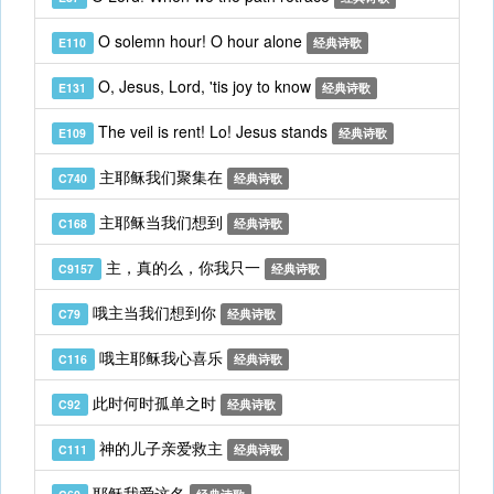
O solemn hour! O hour alone
E110
经典诗歌
O, Jesus, Lord, 'tis joy to know
E131
经典诗歌
The veil is rent! Lo! Jesus stands
E109
经典诗歌
主耶稣我们聚集在
C740
经典诗歌
主耶稣当我们想到
C168
经典诗歌
主，真的么，你我只一
C9157
经典诗歌
哦主当我们想到你
C79
经典诗歌
哦主耶稣我心喜乐
C116
经典诗歌
此时何时孤单之时
C92
经典诗歌
神的儿子亲爱救主
C111
经典诗歌
耶稣我爱这名