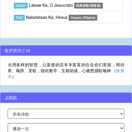
Labaw Ka, O Jesucristo
CB367
经典诗歌(宿务语)
Nakatataas Ka, Hesus
T367
Classic (Filipino)
歌罗西书三16
当用各样的智慧，让基督的话丰丰富富的住在你们里面，用诗
章、颂辞、灵歌，彼此教导，互相劝戒，心被恩感歌颂神 （
恢复
本
）
点唱机