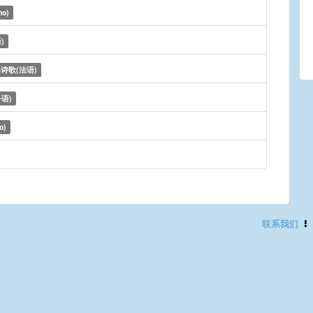
no)
)
诗歌(法语)
语)
o)
联系我们