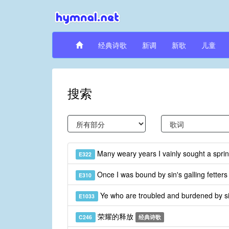
经典诗歌
新调
新歌
儿童
搜索
Many weary years I vainly sought a spri
E322
Once I was bound by sin's galling fetter
E310
Ye who are troubled and burdened by s
E1033
荣耀的释放
C246
经典诗歌