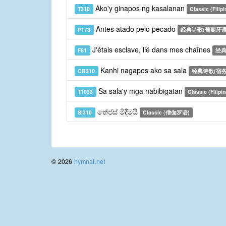
Ako'y ginapos ng kasalanan
T310
Classic (Filipi
Antes atado pelo pecado
P173
经典诗歌(葡萄牙语
J'étais esclave, lié dans mes chaînes
F61
经典
Kanhi nagapos ako sa sala
CB310
经典诗歌(宿务
Sa sala'y mga nabibigatan
T1033
Classic (Filipin
තේජස් මිදීමයි
Si310
Classic (僧伽罗语)
© 2026
hymnal.net