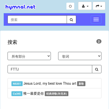
切
换
导
航
搜索
2
Jesus Lord, my best love Thou art
NS351
新歌
惟一最爱是你
Cs345
经典诗歌(补充本)