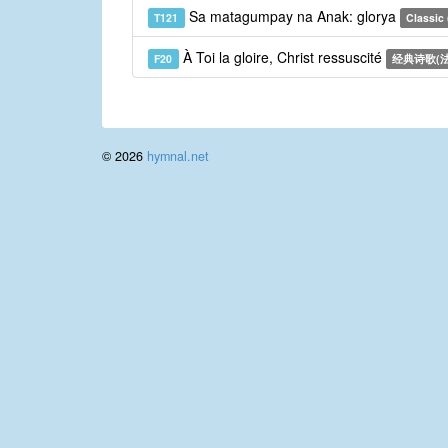
Sa matagumpay na Anak: glorya
T121
Classic 
À Toi la gloire, Christ ressuscité
F20
经典诗歌(法
© 2026
hymnal.net