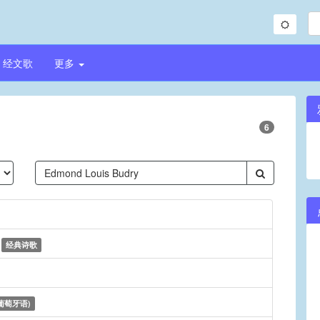
经文歌
更多
6
n
经典诗歌
葡萄牙语)