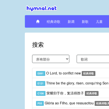
经典诗歌
新调
新歌
儿童
搜索
O Lord, to conflict new
E891
经典诗歌
Thine be the glory, risen, conqu'ring So
E121
荣耀归于你，复活得胜子
C106
经典诗歌
Glória ao Filho, que ressuscitou
P55
经典诗歌(