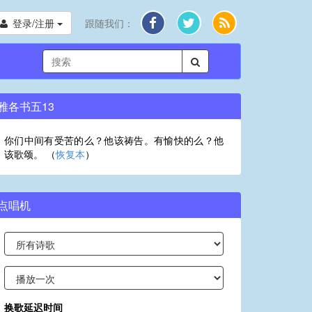
登录/注册
跟随我们：
雅各书五13
你们中间有受苦的么？他该祷告。有愉快的么？他
该歌颂。 （
恢复本
）
点唱机
换歌延迟时间