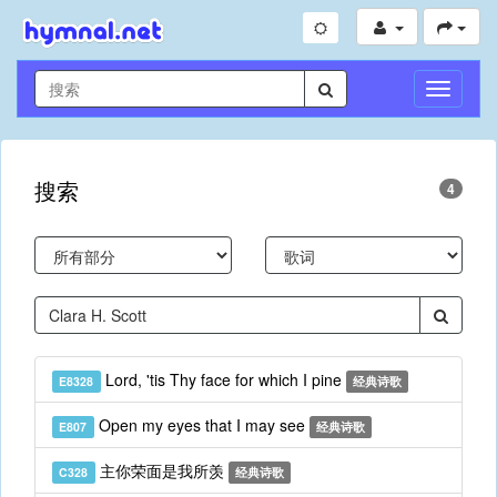
切
换
导
航
搜索
4
Lord, 'tis Thy face for which I pine
E8328
经典诗歌
Open my eyes that I may see
E807
经典诗歌
主你荣面是我所羡
C328
经典诗歌