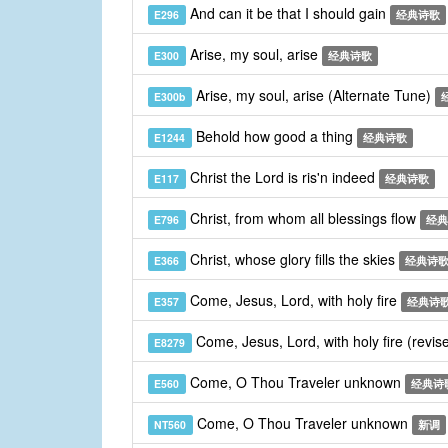
And can it be that I should gain
E296
经典诗歌
Arise, my soul, arise
E300
经典诗歌
Arise, my soul, arise (Alternate Tune)
E300b
Behold how good a thing
E1244
经典诗歌
Christ the Lord is ris'n indeed
E117
经典诗歌
Christ, from whom all blessings flow
E796
经典
Christ, whose glory fills the skies
E366
经典诗
Come, Jesus, Lord, with holy fire
E357
经典诗
Come, Jesus, Lord, with holy fire (revis
E8279
Come, O Thou Traveler unknown
E560
经典诗
Come, O Thou Traveler unknown
NT560
新调