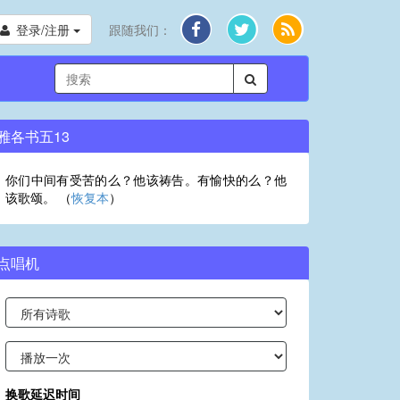
登录/注册
跟随我们：
雅各书五13
你们中间有受苦的么？他该祷告。有愉快的么？他
该歌颂。 （
恢复本
）
点唱机
换歌延迟时间