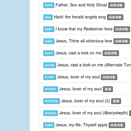
Father, Son and Holy Ghost
E470
经典诗歌
Hark! the herald angels sing
E84
经典诗歌
I know that my Redeemer lives
E597
经典诗歌
Jesus, Thine all-victorious love
E264
经典诗歌
Jesus, cast a look on me
E413
经典诗歌
Jesus, cast a look on me (Alternate Tu
E413b
Jesus, lover of my soul
E1057
经典诗歌
Jesus, lover of my soul
NT1057
新调
Jesus, lover of my soul (2)
NT1057b
新调
Jesus, lover of my soul (Aberystwyth)
E1057b
Jesus, my life, Thyself apply
E364
经典诗歌