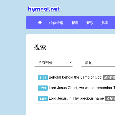
经典诗歌
新调
新歌
儿童
搜索
Behold! behold the Lamb of God
E103
经典诗
Lord Jesus Christ, we would remember
E219
Lord Jesus, in Thy precious name
E230
经典诗