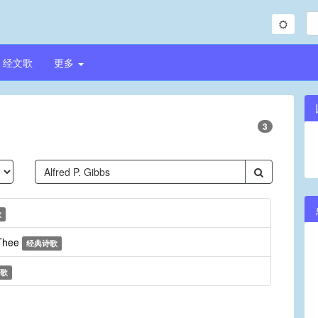
经文歌
更多
3
歌
 Thee
经典诗歌
歌