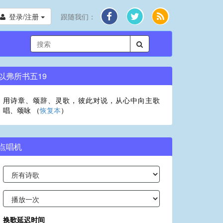
登录/注册
跟随我们：
以弗所书五19
用诗章、颂辞、灵歌，彼此对说，从心中向主歌
唱、颂咏 （
恢复本
）
点唱机
换歌延迟时间