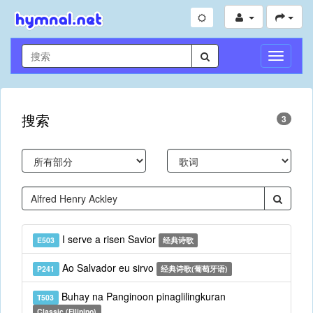
切
换
导
航
搜索
3
I serve a risen Savior
E503
经典诗歌
Ao Salvador eu sirvo
P241
经典诗歌(葡萄牙语)
Buhay na Panginoon pinaglilingkuran
T503
Classic (Filipino)