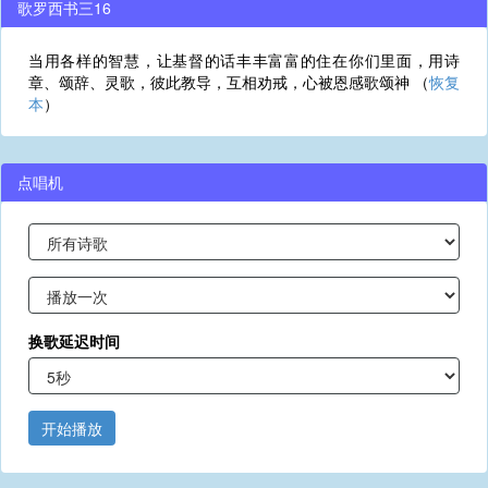
歌罗西书三16
当用各样的智慧，让基督的话丰丰富富的住在你们里面，用诗
章、颂辞、灵歌，彼此教导，互相劝戒，心被恩感歌颂神 （
恢复
本
）
点唱机
换歌延迟时间
开始播放