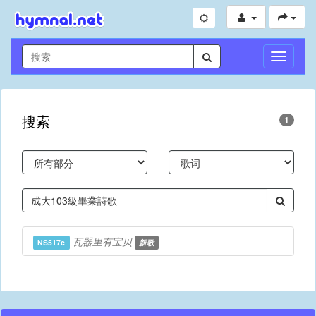
切
换
导
航
搜索
1
瓦器里有宝贝
NS517c
新歌