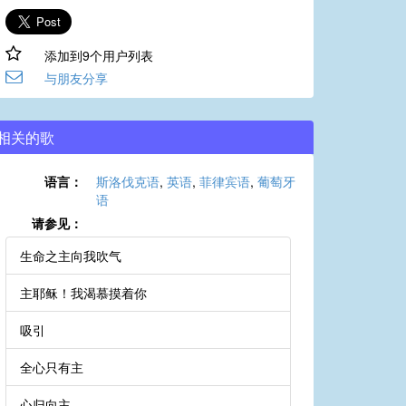
添加到9个用户列表
与朋友分享
相关的歌
语言：
斯洛伐克语
,
英语
,
菲律宾语
,
葡萄牙
语
请参见：
生命之主向我吹气
主耶稣！我渴慕摸着你
吸引
全心只有主
心归向主