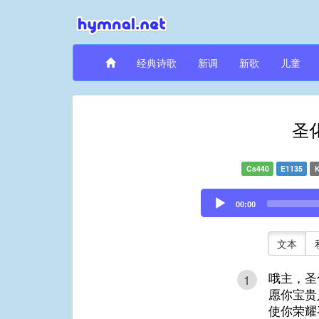
经典诗歌
新调
新歌
儿童
圣
Cs440
E1135
Audio
00:00
Player
文本
哦主，圣
1
愿你宝贵
使你荣耀