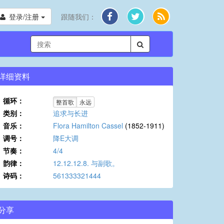
登录/注册
跟随我们：
详细资料
循环：
整首歌
永远
类别：
追求与长进
音乐：
Flora Hamilton Cassel
(1852-1911)
调号：
降E大调
节奏：
4/4
韵律：
12.12.12.8. 与副歌。
诗码：
561333321444
分享