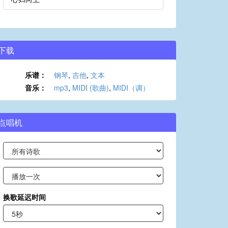
下载
乐谱：
钢琴
,
吉他
,
文本
音乐：
mp3
,
MIDI (歌曲)
,
MIDI（调）
点唱机
换歌延迟时间