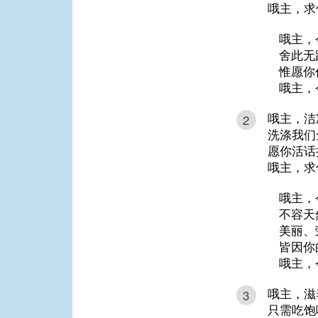
哦主，求
哦主，
舍此无
惟愿你
哦主，
哦主，洁
2
洗涤我们
愿你活话
哦主，求
哦主，
不容天
美丽、
皆因你
哦主，
哦主，滋
3
只需吃饱