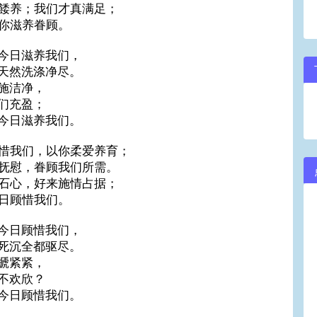
餧养；我们才真满足；
你滋养眷顾。
今日滋养我们，
天然洗涤净尽。
施洁净，
们充盈；
今日滋养我们。
惜我们，以你柔爱养育；
抚慰，眷顾我们所需。
石心，好来施情占据；
日顾惜我们。
今日顾惜我们，
死沉全都驱尽。
搋紧紧，
不欢欣？
今日顾惜我们。