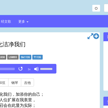
经文歌
更多
化洁净我们
K838
LSM93
Sk1135
T1135
Use
1x
Up/Down
Arrow
keys
和弦
钢琴
吉他
to
increase
化我们，加添你的自己；
or
人位扩展在我衷里，
decrease
召会在此显为实际；
volume.