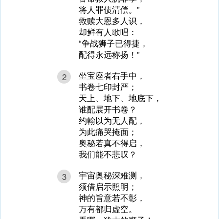
将人罪债清偿。”
救赎大恩多人识，
却鲜有人歌唱：
“争战狮子已得捷，
配得永远称扬！”
坐宝座者右手中，
2
书卷七印封严；
天上、地下、地底下，
谁配展开书卷？
约翰以为无人配，
为此痛哭掩面；
奥秘若真不得启，
我们能不悲叹？
宇宙奥秘深难测，
3
须借启示照明；
神的旨意若不彰，
万有都归虚空。