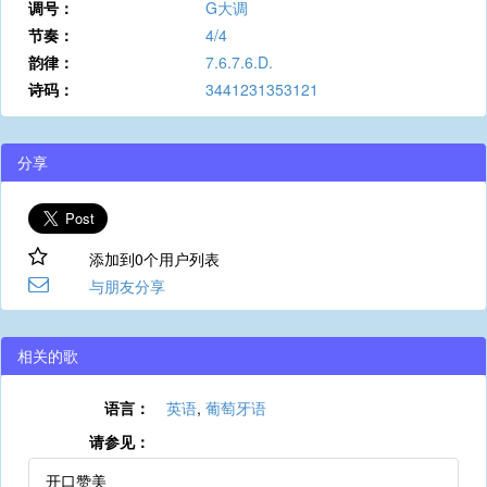
调号：
G大调
节奏：
4/4
韵律：
7.6.7.6.D.
诗码：
3441231353121
分享
添加到0个用户列表
与朋友分享
相关的歌
语言：
英语
,
葡萄牙语
请参见：
开口赞美