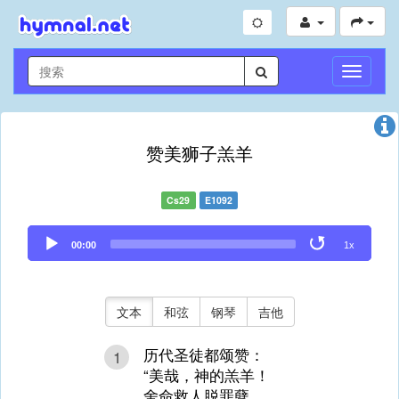
切
换
导
航
赞美狮子羔羊
Cs29
E1092
Audio
00:00
1x
Player
文本
和弦
钢琴
吉他
历代圣徒都颂赞：
1
“美哉，神的羔羊！
舍命救人脱罪孽，