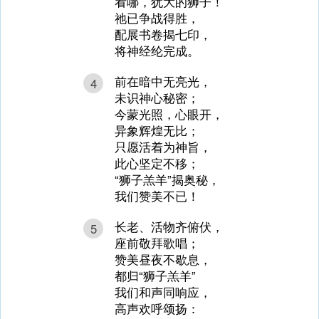
看哪，犹大的狮子！
祂已争战得胜，
配展书卷揭七印，
将神经纶完成。
前在暗中无亮光，
4
未识神心秘密；
今蒙光照，心眼开，
异象辉煌无比；
只愿活着为神旨，
此心坚定不移；
“狮子羔羊”揭奥秘，
我们赞美不已！
长老、活物齐俯伏，
5
座前敬拜歌唱；
赞美昼夜不歇息，
都归“狮子羔羊”
我们和声同响应，
高声欢呼颂扬：