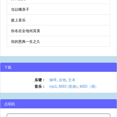
当以嘴亲子
披上喜乐
你名在全地何其美
你的恩典一生之久
下载
乐谱：
钢琴
,
吉他
,
文本
音乐：
mp3
,
MIDI (歌曲)
,
MIDI（调）
点唱机