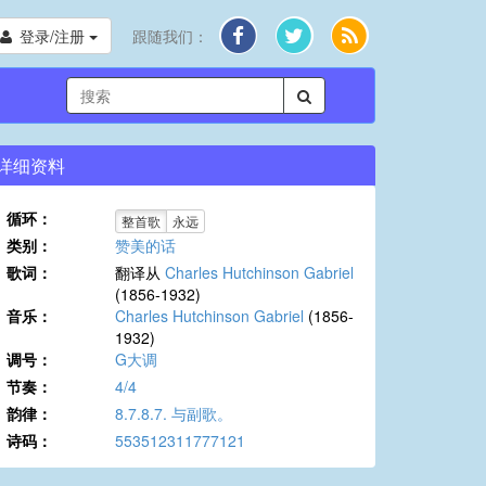
登录/注册
跟随我们：
详细资料
循环：
整首歌
永远
类别：
赞美的话
歌词：
翻译从
Charles Hutchinson Gabriel
(1856-1932)
音乐：
Charles Hutchinson Gabriel
(1856-
1932)
调号：
G大调
节奏：
4/4
韵律：
8.7.8.7. 与副歌。
诗码：
553512311777121