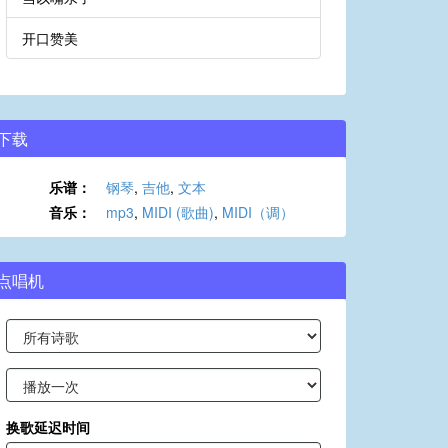
开口赞美
下载
乐谱：
钢琴
,
吉他
,
文本
音乐：
mp3
,
MIDI (歌曲)
,
MIDI（调）
点唱机
换歌延迟时间