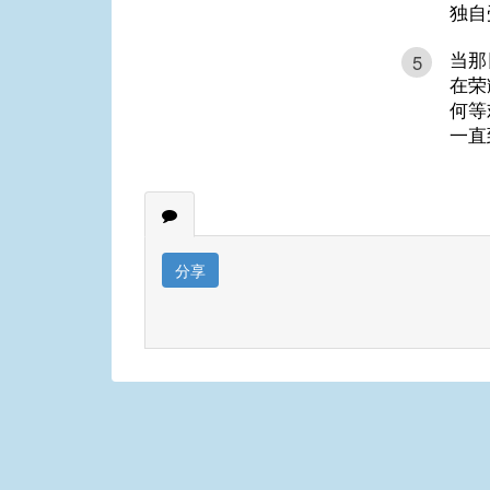
独自
当那
5
在荣
何等
一直
分享