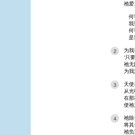
祂爱
何
我
何
是
为我
2
‘只
祂无
为我
天使
3
从光
在那
使祂
祂除
4
将其
祂负