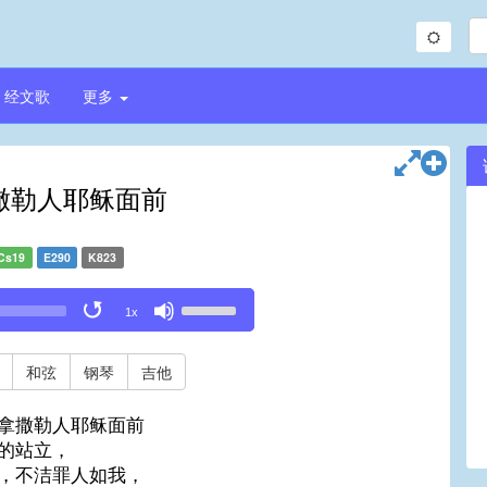
经文歌
更多
撒勒人耶稣面前
Cs19
E290
K823
Use
1x
Up/Down
Arrow
keys
和弦
钢琴
吉他
to
increase
拿撒勒人耶稣面前
or
的站立，
decrease
，不洁罪人如我，
volume.