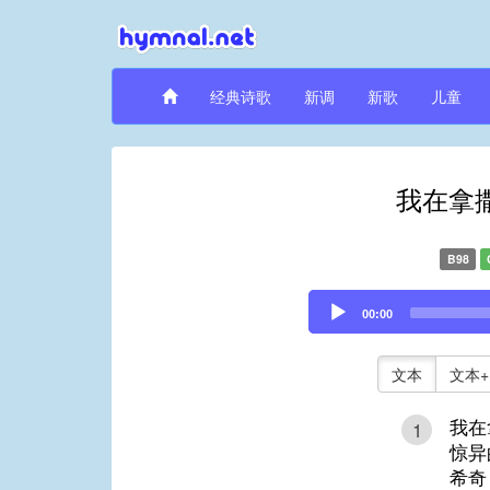
经典诗歌
新调
新歌
儿童
我在拿
B98
Audio
00:00
Player
文本
文本+
我在
1
惊异
希奇