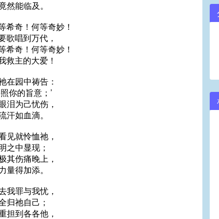
竟然能临及。
等希奇！何等奇妙！
要歌唱到万代，
等希奇！何等奇妙！
我救主的大爱！
祂在园中祷告：
要照你的旨意；’
眼泪为己忧伤，
流汗如血滴。
看见就怜恤祂，
明之中显现；
极其伤痛晚上，
力量得加添。
去我罪与我忧，
全归祂自己；
重担到各各他，