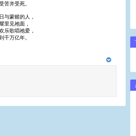
受苦并受死。
日与蒙赎的人，
耀里见祂面，
欢乐歌唱祂爱，
到千万亿年。