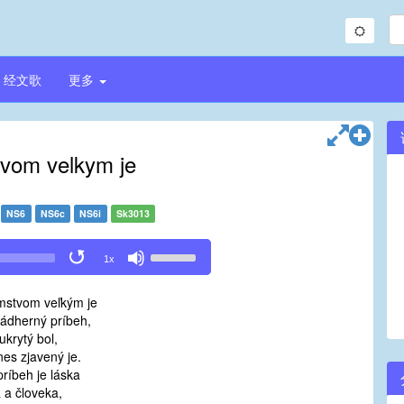
经文歌
更多
vom velkym je
NS6
NS6c
NS6i
Sk3013
Use
1x
Up/Down
Arrow
mstvom veľkým je
keys
nádherný príbeh,
to
ukrytý bol,
increase
nes zjavený je.
or
ríbeh je láska
decrease
 a človeka,
volume.