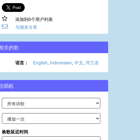
添加到0个用户列表
与朋友分享
相关的歌
语言：
English
,
Indonesian
,
中文
,
菏兰语
点唱机
换歌延迟时间