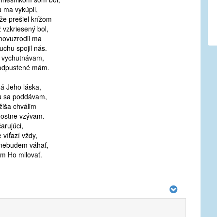
u ma vykúpil,
že prešiel krížom
ž vzkriesený bol,
znovuzrodil ma
uchu spojil nás.
 vychutnávam,
odpustené mám.
á Jeho láska,
 sa poddávam,
žiša chválim
dostne vzývam.
arujúci,
 víťazí vždy,
 nebudem váhať,
m Ho milovať.