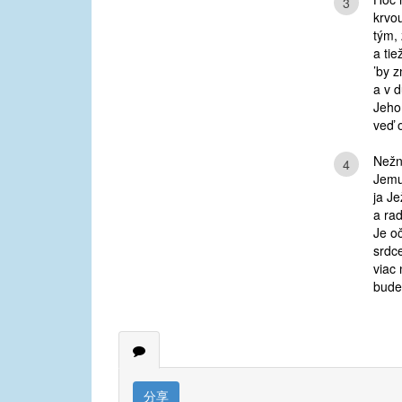
3
krvo
tým, 
a tie
’by 
a v d
Jeho
veď 
Nežn
4
Jemu
ja Je
a ra
Je oč
srdce
viac
bude
分享