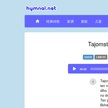
经典诗歌
新调
新歌
儿童
Tajomst
D6030
LSM195
Audio
00:00
Player
Tajo
1
ten 
dlho 
no d
Ten p
Boha