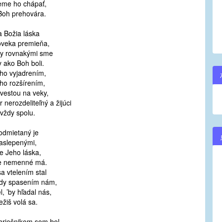
me ho chápať,
Boh prehovára.
a Božia láska
oveka premieňa,
y rovnakými sme
 ako Boh boli.
ho vyjadrením,
ho rozšírením,
vestou na veky,
r nerozdeliteľný a žijúci
vždy spolu.
odmietaný je
aslepenými,
e Jeho láska,
e nemenné má.
a vtelením stal
dy spasením nám,
el, ’by hľadal nás,
žiš volá sa.
hriešnikom som bol,