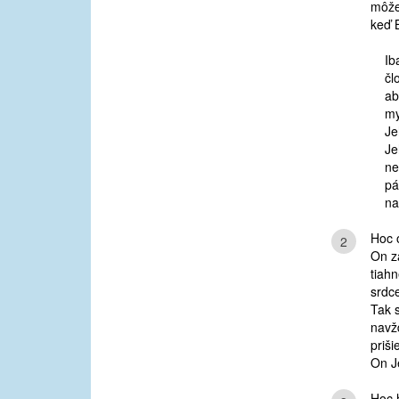
môže
keď 
Ib
čl
ab
my
Je
Je
ne
pá
na
Hoc 
2
On z
tiahn
srdc
Tak s
navž
priši
On Je
Hoc 