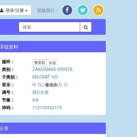
登录/注册
跟随我们：
详细资料
循环：
整首歌
永远
类别：
ZAKÚŠANIE KRISTA
子类别：
MILOVAŤ HO
音乐：
H. G.
; 修改由
E. C.
调号：
降D大调
节奏：
6/8
诗码：
112133332175
分享