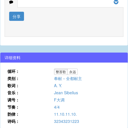
分享
详细资料
循环：
整首歌
永远
类别：
奉献－全都献主
歌词：
A. Y.
音乐：
Jean Sibelius
调号：
F大调
节奏：
4/4
韵律：
11.10.11.10.
诗码：
32343231223