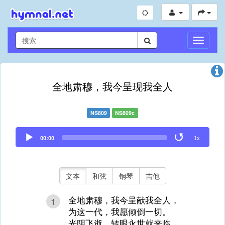
切
换
导
航
全地肃穆，我今呈现我全人
NS809
NS809c
Audio
00:00
1x
Player
文本
和弦
钢琴
吉他
全地肃穆，我今呈献我全人，
1
为这一代，我愿倾倒一切。
光阴飞逝，转眼永世就来临，