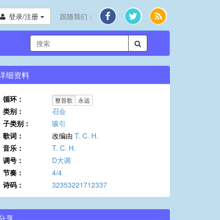
登录/注册
跟随我们：
详细资料
循环：
整首歌
永远
类别：
召会
子类别：
吸引
歌词：
改编由
T. C. H.
音乐：
T. C. H.
调号：
D大调
节奏：
4/4
诗码：
32353221712337
分享