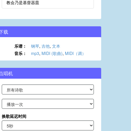
教会乃是基督器皿
下载
乐谱：
钢琴
,
吉他
,
文本
音乐：
mp3
,
MIDI (歌曲)
,
MIDI（调）
点唱机
换歌延迟时间