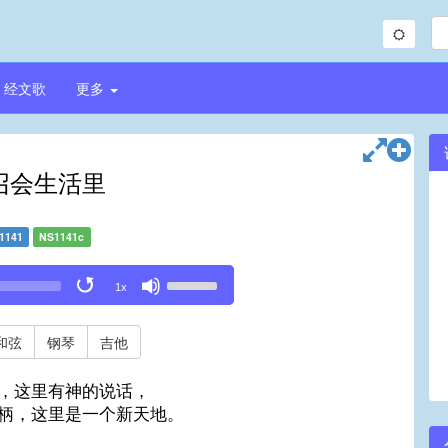
经文歌
更多
召会生活里
1141
NS1141c
Use
1x
Up/Down
Arrow
keys
和弦
钢琴
吉他
to
increase
，这里有神的说话，
or
柄，这里是一个新天地。
decrease
volume.