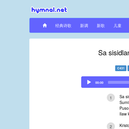
经典诗歌
新调
新歌
儿童
Sa sisidl
C431
Audio
00:00
Player
Sa si
1
Sumil
Puso
Ilaw 
Krist
2