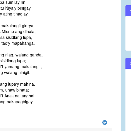
pa sumilay rin;
itu Niya'y binigay,
 ating tinaglay.
makalangit glorya,
s Mismo ang dinala;
a sisidlang lupa,
 tao'y mapahanga.
g rilag, walang ganda,
isidlang lupa;
i't yamang makalangit,
g walang hihigit.
lang lupa'y mahina,
m, uhaw binata;
't Anak naitanghal,
ng nakapagbigay.