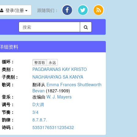
登录/注册
跟随我们：
详细资料
循环：
整首歌
永远
类别：
PAGDARANAS KAY KRISTO
子类别：
NAGHAHAYAG SA KANYA
歌词：
翻译从
Emma Frances Shuttleworth
Bevan
(1827-1909)
音乐：
改编由
W. J. Mayers
调号：
D大调
节奏：
3/4
韵律：
8.7.8.7.
诗码：
53531765311235432