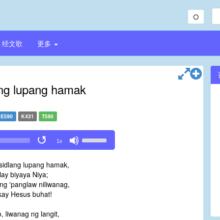
经文歌
更多
ang lupang hamak
E590
K431
T590
Use
1x
Up/Down
Arrow
sidlang lupang hamak,
keys
ay biyaya Niya;
to
ng 'panglaw niliwanag,
increase
kay Hesus buhat!
or
decrease
o, liwanag ng langit,
volume.