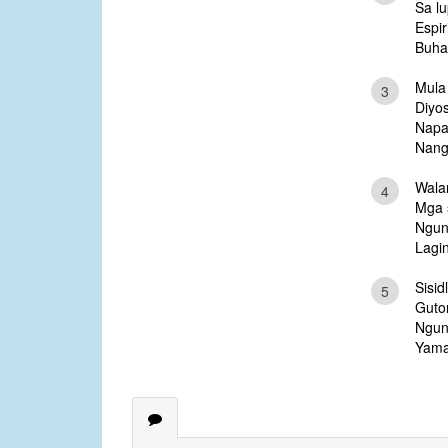
Sa lu
Espir
Buhay
Mula 
3
Diyo
Napas
Nang
Walan
4
Mga s
Ngun
Lagin
Sisid
5
Guto
Nguni
Yama