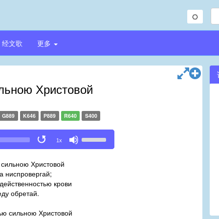
经文歌
更多
льною Христовой
G889
K646
P889
R640
S400
Use
1x
Up/Down
Arrow
 сильною Христовой
keys
а ниспровергай;
to
 действенностью крови
increase
ду обретай.
or
decrease
ью сильною Христовой
volume.