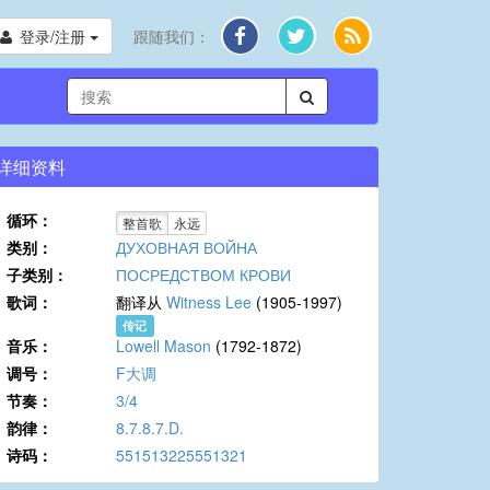
登录/注册
跟随我们：
详细资料
循环：
整首歌
永远
类别：
ДУХОВНАЯ ВОЙНА
子类别：
ПОСРЕДСТВОМ КРОВИ
歌词：
翻译从
Witness Lee
(1905-1997)
传记
音乐：
Lowell Mason
(1792-1872)
调号：
F大调
节奏：
3/4
韵律：
8.7.8.7.D.
诗码：
551513225551321