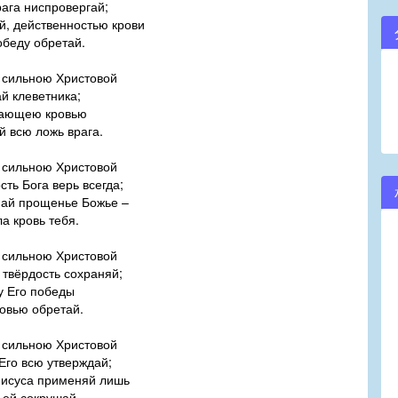
рага ниспровергай;
й, действенностью крови
обеду обретай.
 сильною Христовой
й клеветника;
ающею кровью
 всю ложь врага.
 сильною Христовой
сть Бога верь всегда;
ай прощенье Божье –
а кровь тебя.
 сильною Христовой
 твёрдость сохраняй;
у Его победы
овью обретай.
 сильною Христовой
Его всю утверждай;
Иисуса применяй лишь
 ей сокрушай.