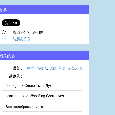
分享
添加到0个用户列表
与朋友分享
相关的歌
语言：
中文
,
宿务语
,
德语
,
英语
,
葡萄牙语
请参见：
Господь, и Слово Ты, и Дух
praise in us to Who Sing Christ lives
Все прообразы являют