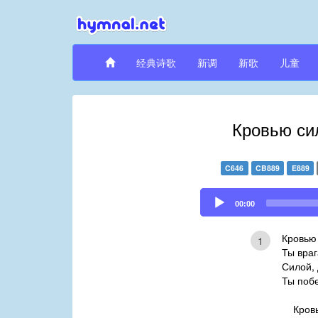
经典诗歌
新调
新歌
儿童
Кровью си
C646
CB889
E889
Audio
00:00
Player
Кровью
1
Ты враг
Силой,
Ты побе
Кров