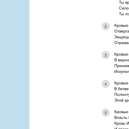
Ты в
Сило
Ты п
Кровью
2
Отверга
Защищ
Отражай
Кровью
3
В верно
Приним
Искупил
Кровью
4
В битве
Полнот
Этой кр
Кровью
5
Власть 
Кровь 
И врага