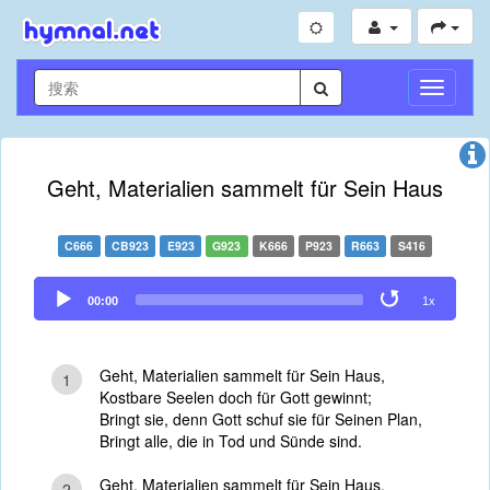
切
换
导
航
Geht, Materialien sammelt für Sein Haus
C666
CB923
E923
G923
K666
P923
R663
S416
Audio
00:00
1x
Player
Geht, Materialien sammelt für Sein Haus,
1
Kostbare Seelen doch für Gott gewinnt;
Bringt sie, denn Gott schuf sie für Seinen Plan,
Bringt alle, die in Tod und Sünde sind.
Geht, Materialien sammelt für Sein Haus,
2