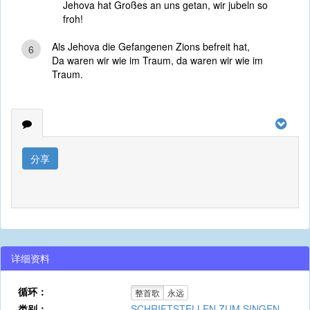
Jehova hat Großes an uns getan, wir jubeln so
froh!
Als Jehova die Gefangenen Zions befreit hat,
6
Da waren wir wie im Traum, da waren wir wie im
Traum.
分享
详细资料
循环：
整首歌
永远
类别：
SCHRIFTSTELLEN ZUM SINGEN