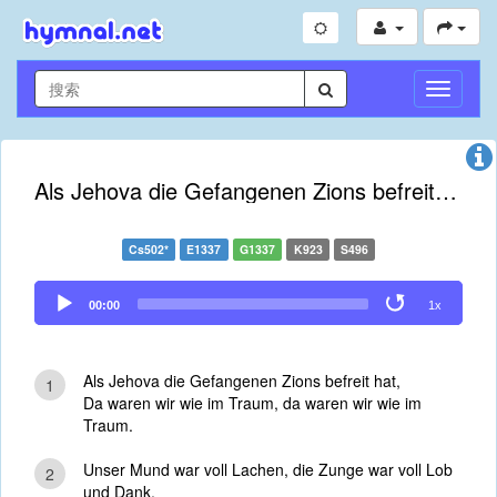
切
换
导
航
Als Jehova die Gefangenen Zions befreit hat
Cs502*
E1337
G1337
K923
S496
Audio
00:00
1x
Player
Als Jehova die Gefangenen Zions befreit hat,
1
Da waren wir wie im Traum, da waren wir wie im
Traum.
Unser Mund war voll Lachen, die Zunge war voll Lob
2
und Dank.