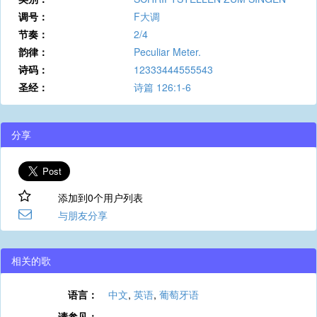
调号：
F大调
节奏：
2/4
韵律：
Peculiar Meter.
诗码：
12333444555543
圣经：
诗篇 126:1-6
分享
添加到0个用户列表
与朋友分享
相关的歌
语言：
中文
,
英语
,
葡萄牙语
请参见：