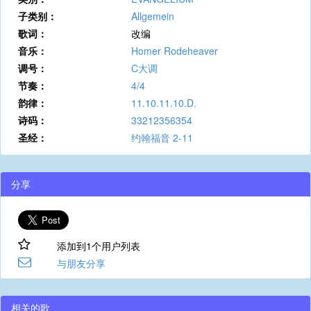
子类别：
Allgemein
歌词：
改编
音乐：
Homer Rodeheaver
调号：
C大调
节奏：
4/4
韵律：
11.10.11.10.D.
诗码：
33212356354
圣经：
约翰福音 2-11
分享
添加到1个用户列表
与朋友分享
相关的歌