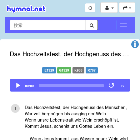
切
换
导
航
Das Hochzeitsfest, der Hochgenuss des Menschen
E1329
G1329
K933
R787
Audio
00:00
1x
Player
Das Hochzeitsfest, der Hochgenuss des Menschen,
1
War voll Vergnügen bis ausging der Wein.
Wenn unsre Lebenskraft wie Wein erschöpft ist,
Kommt Jesus, schenkt uns Gottes Leben ein.
Wenn Jesus kommt, aus Wasser neuer Wein wird,