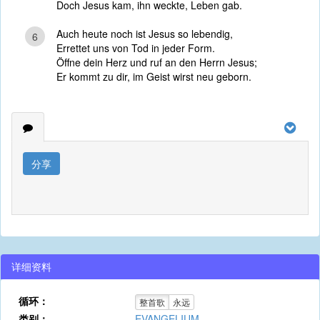
Doch Jesus kam, ihn weckte, Leben gab.
Auch heute noch ist Jesus so lebendig,
6
Errettet uns von Tod in jeder Form.
Öffne dein Herz und ruf an den Herrn Jesus;
Er kommt zu dir, im Geist wirst neu geborn.
分享
详细资料
循环：
整首歌
永远
类别：
EVANGELIUM