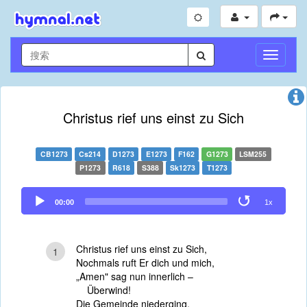
切
换
导
航
Christus rief uns einst zu Sich
CB1273
Cs214
D1273
E1273
F162
G1273
LSM255
P1273
R618
S388
Sk1273
T1273
Audio
00:00
1x
Player
Christus rief uns einst zu Sich,
1
Nochmals ruft Er dich und mich,
„Amen" sag nun innerlich –
Überwind!
Die Gemeinde niederging,