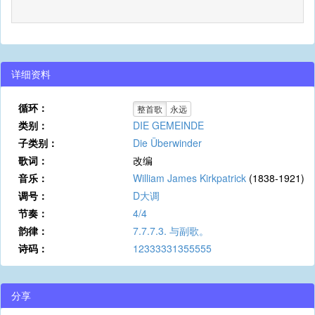
详细资料
循环：
整首歌
永远
类别：
DIE GEMEINDE
子类别：
Die Überwinder
歌词：
改编
音乐：
William James Kirkpatrick
(1838-1921)
调号：
D大调
节奏：
4/4
韵律：
7.7.7.3. 与副歌。
诗码：
12333331355555
分享