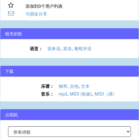
添加到3个用户列表
与朋友分享
相关的歌
语言：
宿务语
,
英语
,
葡萄牙语
下载
乐谱：
钢琴
,
吉他
,
文本
音乐：
mp3
,
MIDI (歌曲)
,
MIDI（调）
点唱机