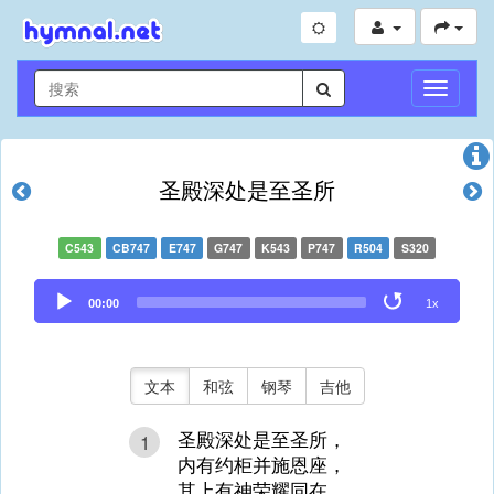
切
换
导
航
圣殿深处是至圣所
C543
CB747
E747
G747
K543
P747
R504
S320
Audio
00:00
1x
Player
文本
和弦
钢琴
吉他
圣殿深处是至圣所，
1
内有约柜并施恩座，
其上有神荣耀同在，