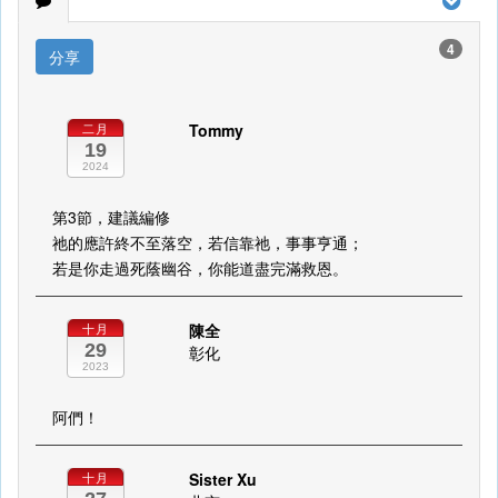
4
分享
Tommy
二月
19
2024
第3節，建議編修
祂的應許終不至落空，若信靠祂，事事亨通；
若是你走過死蔭幽谷，你能道盡完滿救恩。
陳全
十月
29
彰化
2023
阿們！
Sister Xu
十月