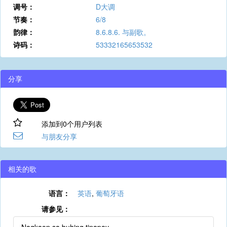
调号：
D大调
节奏：
6/8
韵律：
8.6.8.6. 与副歌。
诗码：
53332165653532
分享
添加到0个用户列表
与朋友分享
相关的歌
语言：
英语
,
葡萄牙语
请参见：