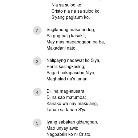
Nia sa sulod ko!
Cristo nia na sa sulod ko,
S'yang paglaum ko.
Sugilanong makatandog,
2
Sa gugma'g kasakit;
May mas mapanggaon pa ba,
Makadani nato.
Nalipayng nadawat ko S'ya,
3
Hari's kasingkasing;
Sagad nakapasubo N'ya,
Maghalad na's tanan.
Dili na mag-inusara,
4
Di na sab matumba;
Kanako wa nay makulang,
Tanan sa tanan S'ya.
Iyang sabakan gidangpan,
5
Mao unyay awit;
Nagpabilin ko ni Cristo,