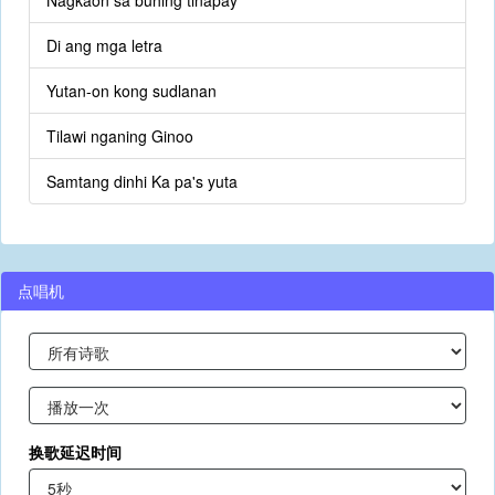
Nagkaon sa buhing tinapay
Di ang mga letra
Yutan-on kong sudlanan
Tilawi nganing Ginoo
Samtang dinhi Ka pa's yuta
点唱机
换歌延迟时间