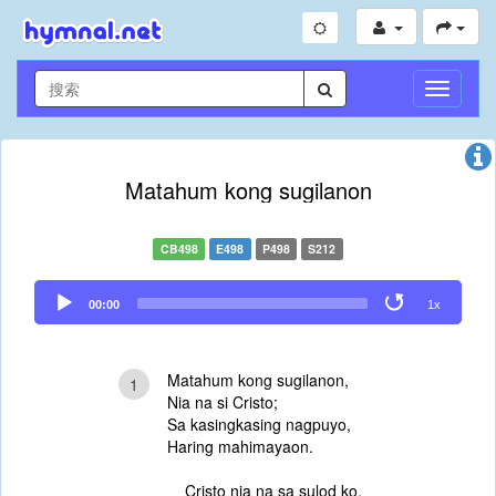
切
换
导
航
Matahum kong sugilanon
CB498
E498
P498
S212
Audio
00:00
1x
Player
Matahum kong sugilanon,
1
Nia na si Cristo;
Sa kasingkasing nagpuyo,
Haring mahimayaon.
Cristo nia na sa sulod ko,